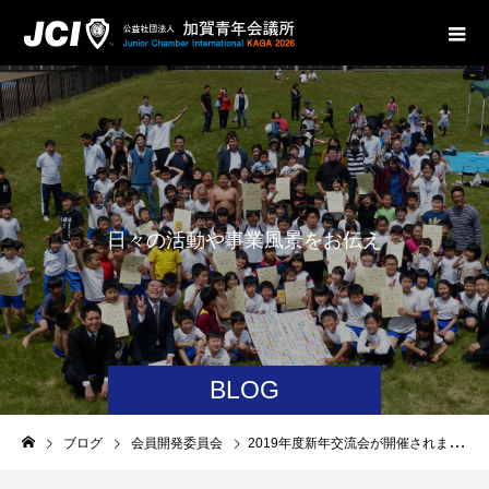
日
々
の
活
動
や
事
業
風
景
を
お
伝
え
致
し
ま
す
。
BLOG
ブログ
会員開発委員会
2019年度新年交流会が開催されました