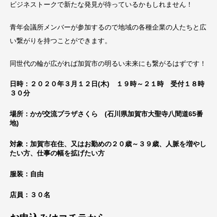
ビジネストークで新たな発見が待っているかもしれません！
青年会議所メンバーが参加するので地域の各種企業の人たちと広
い繋がりを持つことができます。
同世代の輪が広がれば加賀市の明るい未来にも繋がるはずです！
日時：２０２０年３月１２日(木) １９時～２１時 受付１８時
３０分
場所：かが交流プラザさくら (石川県加賀市大聖寺八間道65番
地)
対象：加賀市在住、又はお勤めの２０歳～３９歳、人脈を増やし
たい方、仕事の幅を拡げたい方
服装：自由
店員：３０名