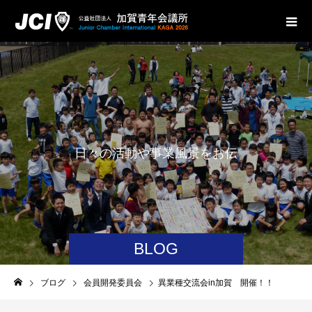
日
々
の
活
動
や
事
業
風
景
を
お
伝
え
致
し
ま
BLOG
ブログ
会員開発委員会
異業種交流会in加賀 開催！！