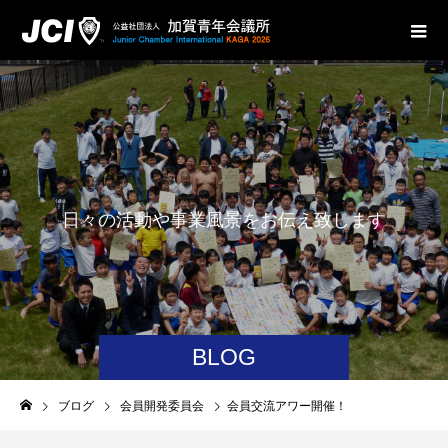
日
々
の
活
動
や
事
業
風
景
を
お
伝
え
致
し
ま
す
。
BLOG
ブログ
会員開発委員会
会員交流アワー開催！