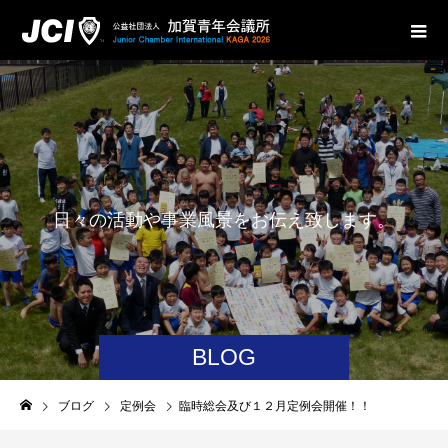
日
々
の
活
動
や
事
業
風
景
を
お
伝
え
致
し
ま
す
。
BLOG
ブログ
定例会
臨時総会及び１２月定例会開催！！