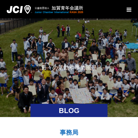
日
々
の
活
動
や
事
業
風
景
を
BLOG
事務局