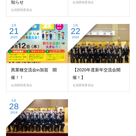
知らせ
会員開発委員会
会員開発委員会
2月
1月
21
22
2020
2020
異業種交流会in加賀 開
【2020年度新年交流会開
催！！
催！】
会員開発委員会
会員開発委員会
5月
28
2019