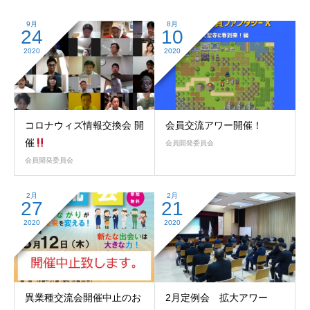
9月
8月
24
10
2020
2020
コロナウィズ情報交換会 開
会員交流アワー開催！
催
会員開発委員会
会員開発委員会
2月
2月
27
21
2020
2020
異業種交流会開催中止のお
2月定例会 拡大アワー