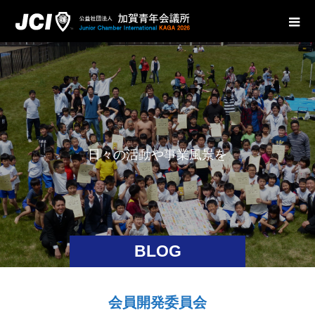
日
々
の
活
動
や
事
業
風
景
を
お
伝
BLOG
会員開発委員会