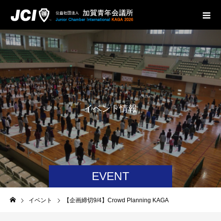
イ
ベ
ン
ト
情
報
EVENT
イベント
【企画締切9/4】Crowd Planning KAGA