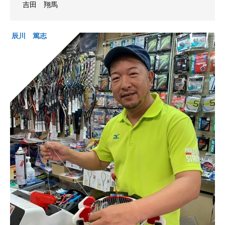
吉田 翔馬
辰川 篤志