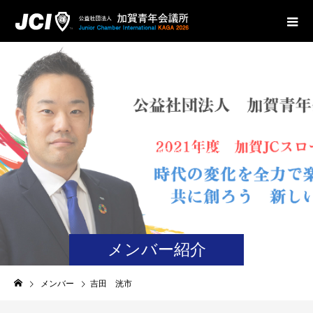
加
賀
青
年
会
議
所
の
メ
ン
バ
ー
メンバー紹介
メンバー
吉田 洸市