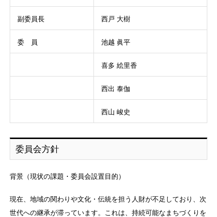
副委員長
西戸 大樹
委 員
池越 眞平
喜多 絵里香
西出 泰伽
西山 峻史
委員会方針
背景（現状の課題・委員会設置目的）
現在、地域の関わりや文化・伝統を担う人財が不足しており、次
世代への継承が滞っています。これは、持続可能なまちづくりを