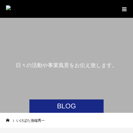
日
々
の
活
動
や
事
業
風
景
を
お
伝
え
致
し
ま
す
。
BLOG
いけばた池端秀一