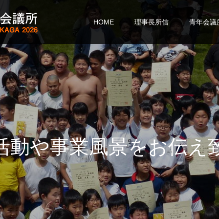
HOME
理事長所信
青年会議
活
動
や
事
業
風
景
を
お
伝
え
致