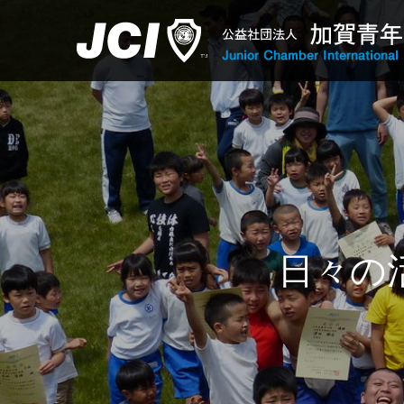
日
々
の