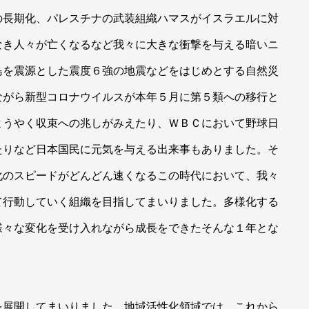
の長期化、パレスチナの武装組織ハマスがイスラエルに対
なき人々が亡くなるなど我々に大きな衝撃を与える暗いニ
島を震源とした震度６強の地震などをはじめとする自然災
ながら新型コロナウイルスが本年５月に第５類への移行と
ようやく収束への兆しがみえたり、ＷＢＣにおいて野球日
たりなど日本国民に元気を与える出来事もありました。そ
化のスピードがどんどん速くなるこの時代において、我々
て行動していく組織を目指してまいりました。多様化する
様々な変化を受け入れながら成長をできたそんな１年とな
を展開してまいりました。地域活性化領域では、これから