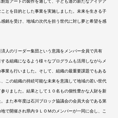
来創造アートの製作を通して、子ども達の新たなアイデア
むことを目的とした事業を実施しました。未来を生きる子
も感銘を受け、地域の次代を担う世代に対し夢と希望を感
経済人のリーダー集団という意識をメンバー全員で共有
引する組織になるよう様々なプログラムも活用しながらメ
の事業も行いました。そして、組織の最重要課題でもある
し、この組織の持続可能な未来を意識して地域の若い世代
て参りました。結果として１０名もの個性豊かな人財を新
た。また本年度は石川ブロック協議会の会員大会である第
の地で開催され県内９ＬＯＭのメンバーが一同に会し、こ